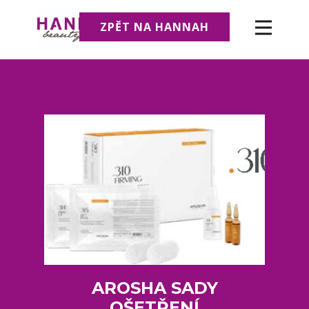
ZPĚT NA HANNAH
AROSHA SADY
OŠETŘENÍ