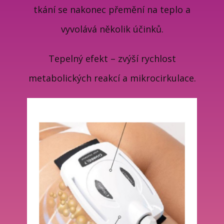
tkání se nakonec přemění na teplo a
vyvolává několik účinků.
Tepelný efekt – zvýší rychlost
metabolických reakcí a mikrocirkulace.