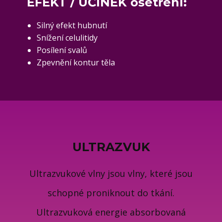
EFEKT / ÚČINEK ošetření:
Silný efekt hubnutí
Snížení celulitidy
Posílení svalů
Zpevnění kontur těla
ULTRAZVUK
Ultrazvukové vlny jsou vlny, které jsou
schopné proniknout do tkání.
Ultrazvuková energie absorbovaná